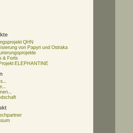
kte
ngsprojekt QHN
lisierung von Papyri und Ostraka
urierungsprojekte
 & Forts
rojekt ELEPHANTINE
n
s...
...
nen...
edschaft
akt
echpartner
ssum