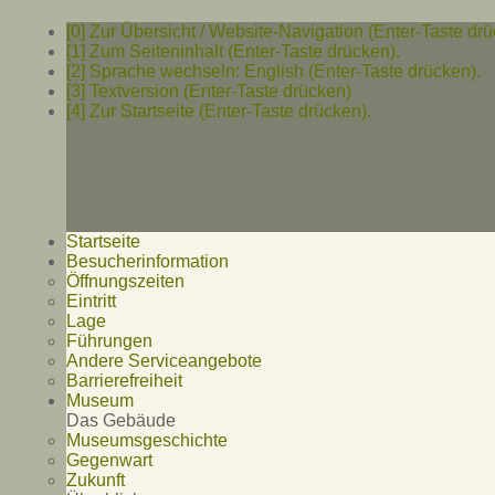
[0] Zur Übersicht / Website-Navigation (Enter-Taste drü
[1] Zum Seiteninhalt (Enter-Taste drücken).
[2] Sprache wechseln: English (Enter-Taste drücken).
[3] Textversion (Enter-Taste drücken)
[4] Zur Startseite (Enter-Taste drücken).
Startseite
Besucherinformation
Öffnungszeiten
Eintritt
Lage
Führungen
Andere Serviceangebote
Barrierefreiheit
Museum
Das Gebäude
Museumsgeschichte
Gegenwart
Zukunft