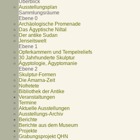
Überblick
Ausstellungsplan
Sammlungsräume
Ebene 0
Archäologische Promenade
Das Ägyptische Niltal
Der antike Sudan
Jenseitswelt
Ebene 1
Opferkammern und Tempelreliefs
30 Jahrhunderte Skulptur
Ägyptologie, Ägyptomanie
Ebene 2
Skulptur-Formen
Die Amarna-Zeit
Nofretete
Bibliothek der Antike
Veranstaltungen
Termine
Aktuelle Ausstellungen
Ausstellungs-Archiv
Berichte
Berichte aus dem Museum
Projekte
Grabungsprojekt QHN