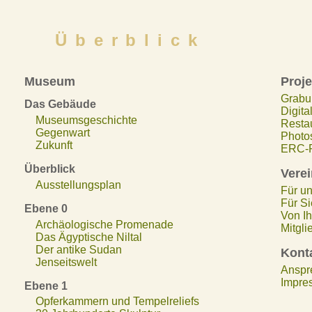
Überblick
Museum
Proje
Grabu
Das Gebäude
Digita
Museumsgeschichte
Resta
Gegenwart
Photos
Zukunft
ERC-P
Überblick
Verei
Ausstellungsplan
Für un
Für Sie
Ebene 0
Von Ih
Archäologische Promenade
Mitgli
Das Ägyptische Niltal
Der antike Sudan
Kont
Jenseitswelt
Anspr
Impre
Ebene 1
Opferkammern und Tempelreliefs