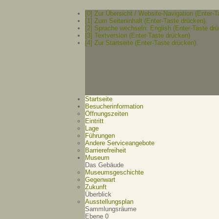
[0] Zur Übersicht / Website-Navigation (Enter-T
[1] Zum Seiteninhalt (Enter-Taste drücken).
[2] Sprache wechseln: English (Enter-Taste drü
[3] Textversion (Enter-Taste drücken)
[4] Zur Startseite (Enter-Taste drücken).
Startseite
Besucherinformation
Öffnungszeiten
Eintritt
Lage
Führungen
Andere Serviceangebote
Barrierefreiheit
Museum
Das Gebäude
Museumsgeschichte
Gegenwart
Zukunft
Überblick
Ausstellungsplan
Sammlungsräume
Ebene 0