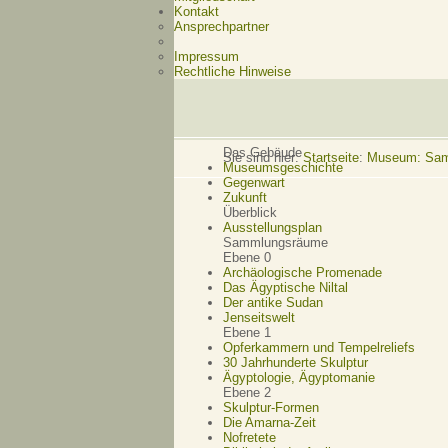
Kontakt
Ansprechpartner
Impressum
Rechtliche Hinweise
Das Gebäude
Sie sind hier:
Startseite
:
Museum: Samm
Museumsgeschichte
Gegenwart
Zukunft
Überblick
Ausstellungsplan
Sammlungsräume
Ebene 0
Archäologische Promenade
Das Ägyptische Niltal
Der antike Sudan
Jenseitswelt
Ebene 1
Opferkammern und Tempelreliefs
30 Jahrhunderte Skulptur
Ägyptologie, Ägyptomanie
Ebene 2
Skulptur-Formen
Die Amarna-Zeit
Nofretete