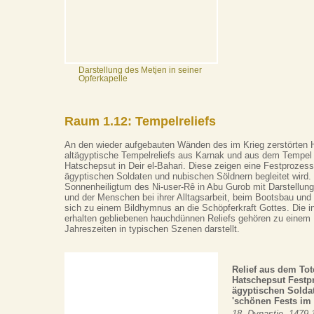
Darstellung des Metjen in seiner
Opferkapelle
Raum 1.12: Tempelreliefs
An den wieder aufgebauten Wänden des im Krieg zerstörten 
altägyptische Tempelreliefs aus Karnak und aus dem Tempel 
Hatschepsut in Deir el-Bahari. Diese zeigen eine Festprozess
ägyptischen Soldaten und nubischen Söldnern begleitet wird.
Sonnenheiligtum des Ni-user-Rê in Abu Gurob mit Darstellung
und der Menschen bei ihrer Alltagsarbeit, beim Bootsbau und 
sich zu einem Bildhymnus an die Schöpferkraft Gottes. Die in
erhalten gebliebenen hauchdünnen Reliefs gehören zu einem
Jahreszeiten in typischen Szenen darstellt.
Relief aus dem To
Hatschepsut Festp
ägyptischen Soldat
'schönen Fests im 
18. Dynastie, 1479-