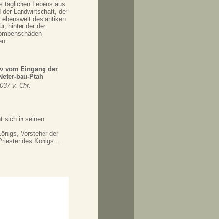
s täglichen Lebens aus
der Landwirtschaft, der
 Lebenswelt des antiken
r, hinter der der
 Bombenschäden
en.
rav vom Eingang der
efer-bau-Ptah
037 v. Chr.
t sich in seinen
önigs, Vorsteher der
riester des Königs...