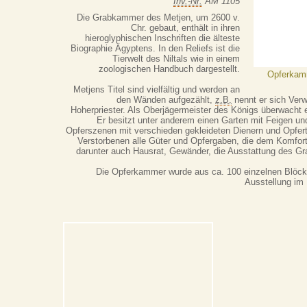
Inv.-Nr.
ÄM 1105
Die Grabkammer des Metjen, um 2600 v.
Chr. gebaut, enthält in ihren
hieroglyphischen Inschriften die älteste
Biographie Ägyptens. In den Reliefs ist die
Tierwelt des Niltals wie in einem
zoologischen Handbuch dargestellt.
Opferkam
Metjens Titel sind vielfältig und werden an
den Wänden aufgezählt,
z.B.
nennt er sich Ver
Hoherpriester. Als Oberjägermeister des Königs überwacht e
Er besitzt unter anderem einen Garten mit Feigen u
Opferszenen mit verschieden gekleideten Dienern und Opfer
Verstorbenen alle Güter und Opfergaben, die dem Komfort 
darunter auch Hausrat, Gewänder, die Ausstattung des Gr
Die Opferkammer wurde aus ca. 100 einzelnen Blöcke
Ausstellung im