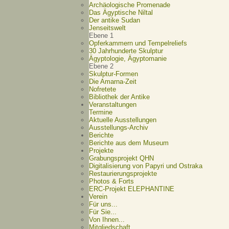
Archäologische Promenade
Das Ägyptische Niltal
Der antike Sudan
Jenseitswelt
Ebene 1
Opferkammern und Tempelreliefs
30 Jahrhunderte Skulptur
Ägyptologie, Ägyptomanie
Ebene 2
Skulptur-Formen
Die Amarna-Zeit
Nofretete
Bibliothek der Antike
Veranstaltungen
Termine
Aktuelle Ausstellungen
Ausstellungs-Archiv
Berichte
Berichte aus dem Museum
Projekte
Grabungsprojekt QHN
Digitalisierung von Papyri und Ostraka
Restaurierungsprojekte
Photos & Forts
ERC-Projekt ELEPHANTINE
Verein
Für uns...
Für Sie...
Von Ihnen...
Mitgliedschaft