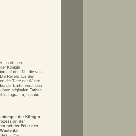
Hofes stehen
der Königin
ion auf dem Nil, die von
 Die Reliefs aus dem
en der Tiere der Wüste
bei der Ernte, verbinden
 ihren originalen Farben
 Bildprogramm, das die
tentempel der Königin
rozession der
en bei der Feier des
Wüstental'.
1458 v. Chr.