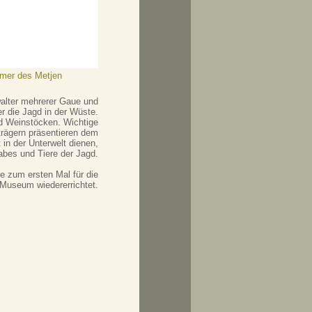
mer des Metjen
walter mehrerer Gaue und
r die Jagd in der Wüste.
nd Weinstöcken. Wichtige
trägern präsentieren dem
in der Unterwelt dienen,
abes und Tiere der Jagd.
 zum ersten Mal für die
 Museum wiedererrichtet.