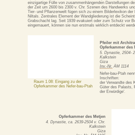
einzigartige Fülle von zusammenhängenden Darstellungen de
der Zeit um 2600 bis 2300 v. Chr. Szenen des Handwerks und 
Tier- und Pflanzenwelt fügen sich zu einem Bilderlexikon der
Niltals. Zentrales Element der Wandgliederung ist die Scheintü
Grabschacht lag. Seit 1939 evakuiert oder zum Schutz vor
eingemauert, können sie nun erstmals wirklich entdeckt werd
Pfeiler mit Archit
Opferkammer des N
5. Dynastie, 2504- 2
Kalkstein
Giza
Inv.-Nr.
ÄM 1114
Nefer-bau-Ptah nenn
Inschriften:
Raum 1.08: Eingang zu der
der Verwandte des K
Opferkammer des Nefer-bau-Ptah
Güter des Palasts, P
der Erwürdige'.
Opferkammer des Metjen
4. Dynastie, ca. 2639-2504 v. Chr.
Kalkstein
Giza