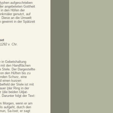
lyphen aufgeschrieben
 der angebeteten Gottheit
e in den Höfen der
enkmäler genutzt, auf
n. Diese an die Umwelt
n gewinnt in der Spätzeit
set
1292 v. Chr.
e in Gebetshaltung
 mit den Handflächen
 Stele. Der Dargestellte
von den Hüften bis zu
enden Schurz, eine
d einen kurzen
elfeld der Stele ist mit
uer (der Ring in der
z (die beiden Udjat-
Darunter folgt der Text:
m Morgen, wenn er am
s aufgeht, durch den
n, Sa-Iset; er sagt: