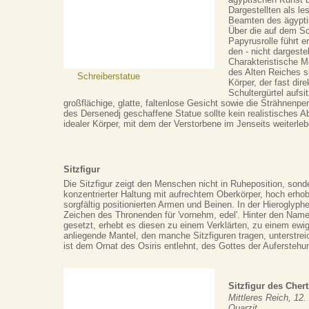
Dargestellten als l
Beamten des ägypti
Über die auf dem Sc
Papyrusrolle führt e
den - nicht dargestel
Charakteristische M
des Alten Reiches 
Schreiberstatue
Körper, der fast dir
Schultergürtel aufs
großflächige, glatte, faltenlose Gesicht sowie die Strähnenpe
des Dersenedj geschaffene Statue sollte kein realistisches Ab
idealer Körper, mit dem der Verstorbene im Jenseits weiterle
Sitzfigur
Die Sitzfigur zeigt den Menschen nicht in Ruheposition, sond
konzentrierter Haltung mit aufrechtem Oberkörper, hoch erh
sorgfältig positionierten Armen und Beinen. In der Hieroglyphe
Zeichen des Thronenden für 'vornehm, edel'. Hinter den Nam
gesetzt, erhebt es diesen zu einem Verklärten, zu einem ewi
anliegende Mantel, den manche Sitzfiguren tragen, unterstrei
ist dem Ornat des Osiris entlehnt, des Gottes der Auferstehu
Sitzfigur des Cher
Mittleres Reich, 12.
Quarzit