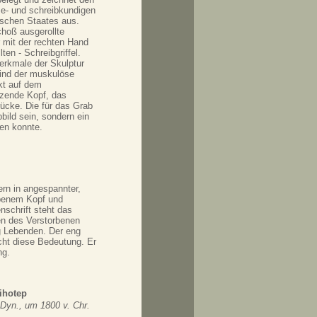
ese- und schreibkundigen
schen Staates aus.
hoß ausgerollte
r mit der rechten Hand
lten - Schreibgriffel.
erkmale der Skulptur
sind der muskulöse
ekt auf dem
itzende Kopf, das
rücke. Die für das Grab
bild sein, sondern ein
ben konnte.
ern in angespannter,
obenem Kopf und
nschrift steht das
en des Verstorbenen
g Lebenden. Der eng
cht diese Bedeutung. Er
ng.
tihotep
 Dyn., um 1800 v. Chr.