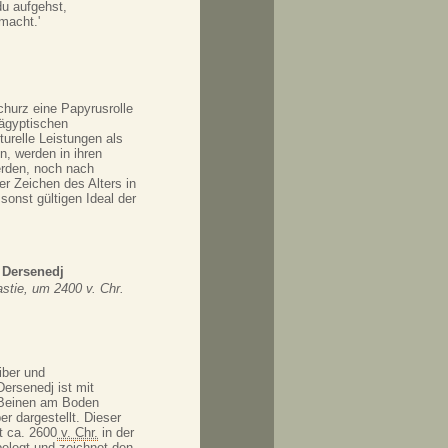
du aufgehst,
macht.'
hurz eine Papyrusrolle
ltägyptischen
turelle Leistungen als
, werden in ihren
werden, noch nach
er Zeichen des Alters in
onst gültigen Ideal der
 Dersenedj
astie, um 2400 v. Chr.
iber und
ersenedj ist mit
 Beinen am Boden
r dargestellt. Dieser
t ca. 2600
v. Chr.
in der
elegt und zeichnet den