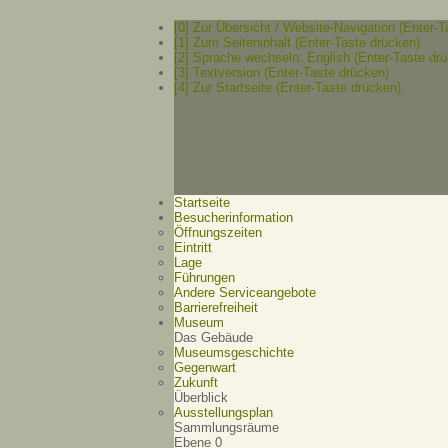
[0] Zur Übersicht / Website-Navigation (Enter-T
[1] Zum Seiteninhalt (Enter-Taste drücken).
[2] Sprache wechseln: English (Enter-Taste drü
[3] Textversion (Enter-Taste drücken)
[4] Zur Startseite (Enter-Taste drücken).
Startseite
Besucherinformation
Öffnungszeiten
Eintritt
Lage
Führungen
Andere Serviceangebote
Barrierefreiheit
Museum
Das Gebäude
Museumsgeschichte
Gegenwart
Zukunft
Überblick
Ausstellungsplan
Sammlungsräume
Ebene 0