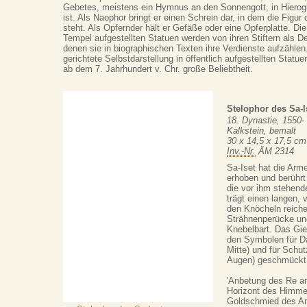
Gebetes, meistens ein Hymnus an den Sonnengott, in Hierog
ist. Als Naophor bringt er einen Schrein dar, in dem die Figur
steht. Als Opfernder hält er Gefäße oder eine Opferplatte. Di
Tempel aufgestellten Statuen werden von ihren Stiftern als D
denen sie in biographischen Texten ihre Verdienste aufzähle
gerichtete Selbstdarstellung in öffentlich aufgestellten Statue
ab dem 7. Jahrhundert v. Chr. große Beliebtheit.
Stelophor des Sa-I
18. Dynastie, 1550- 
Kalkstein, bemalt
30 x 14,5 x 17,5 cm
Inv.-Nr.
ÄM 2314
Sa-Iset hat die Arm
erhoben und berührt
die vor ihm stehende
trägt einen langen, 
den Knöcheln reich
Strähnenperücke un
Knebelbart. Das Gieb
den Symbolen für Da
Mitte) und für Schut
Augen) geschmückt. 
'Anbetung des Re a
Horizont des Himmel
Goldschmied des Amu