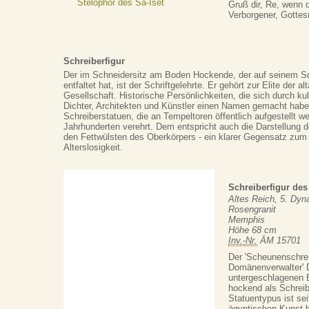
Stelophor des Sa-Iset
Gruß dir, Re, wenn 
Verborgener, Gottes
Schreiberfigur
Der im Schneidersitz am Boden Hockende, der auf seinem Sc
entfaltet hat, ist der Schriftgelehrte. Er gehört zur Elite der a
Gesellschaft. Historische Persönlichkeiten, die sich durch kul
Dichter, Architekten und Künstler einen Namen gemacht haben
Schreiberstatuen, die an Tempeltoren öffentlich aufgestellt 
Jahrhunderten verehrt. Dem entspricht auch die Darstellung d
den Fettwülsten des Oberkörpers - ein klarer Gegensatz zum s
Alterslosigkeit.
Schreiberfigur des
Altes Reich, 5. Dyn
Rosengranit
Memphis
Höhe 68 cm
Inv.-Nr.
ÄM 15701
Der 'Scheunenschre
Domänenverwalter' D
untergeschlagenen
hockend als Schreibe
Statuentypus ist sei
ägyptischen Kunst b