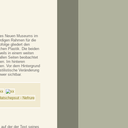
l des Neuen Museums im
ürdigen Rahmen für die
bfolge gliedert den
hen Plastik. Die beiden
weils in einem weiten
allen Seiten beobachtet
en. Im hinteren
ren. Vor dem Hintergrund
 stilistische Veränderung
wer sichtbar.
, auf der der Text seines