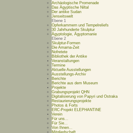
Archäologische Promenade
Das Ägyptische Niltal
Der antike Sudan
Jenseitswelt
Ebene 1
Opferkammern und Tempelreliefs
30 Jahrhunderte Skulptur
Ägyptologie, Ägyptomanie
Ebene 2
Skulptur-Formen
Die Amarna-Zeit
Nofretete
Bibliothek der Antike
Veranstaltungen
Termine
Aktuelle Ausstellungen
Ausstellungs-Archiv
Berichte
Berichte aus dem Museum
Projekte
Grabungsprojekt QHN
Digitalisierung von Papyri und Ostraka
Restaurierungsprojekte
Photos & Forts
ERC-Projekt ELEPHANTINE
Verein
Für uns...
Für Sie...
Von Ihnen...
Mitgliedschaft