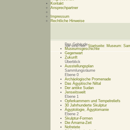
Kontakt
Ansprechpartner
Impressum
Rechtliche Hinweise
Das Gebäude
Sie sind hier:
Startseite
:
Museum: Samm
Museumsgeschichte
Gegenwart
Zukunft
Überblick
Ausstellungsplan
Sammlungsräume
Ebene 0
Archäologische Promenade
Das Ägyptische Niltal
Der antike Sudan
Jenseitswelt
Ebene 1
Opferkammern und Tempelreliefs
30 Jahrhunderte Skulptur
Ägyptologie, Ägyptomanie
Ebene 2
Skulptur-Formen
Die Amarna-Zeit
Nofretete