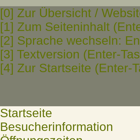
[0] Zur Übersicht / Websi
[1] Zum Seiteninhalt (Ent
[2] Sprache wechseln: En
[3] Textversion (Enter-Ta
[4] Zur Startseite (Enter-
Startseite
Besucherinformation