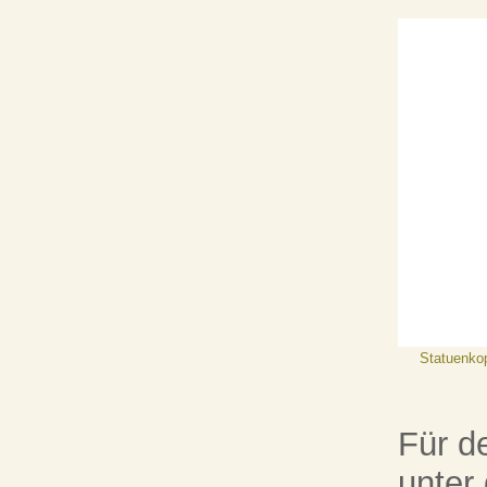
Statuenko
Für d
unter