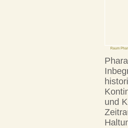
Raum Phar
Pharao
Inbegr
histor
Konti
und K
Zeitr
Haltun