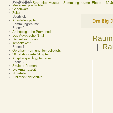
Das Gebäude
Sie sind hier:
Startseite
:
Museum: Sammlungsräume: Ebene 1: 30 Jah
Museumsgeschichte
Gegenwart
Zukunft
Überblick
Dreißig 
Ausstellungsplan
Sammlungsräume
Ebene 0
Archäologische Promenade
Das Ägyptische Niltal
Raum 
Der antike Sudan
Jenseitswelt
|
Ra
Ebene 1
Opferkammern und Tempelreliefs
30 Jahrhunderte Skulptur
Ägyptologie, Ägyptomanie
Ebene 2
Skulptur-Formen
Die Amarna-Zeit
Nofretete
Bibliothek der Antike