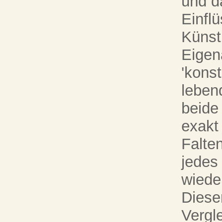
und d
Einfl
Künst
Eigena
'kons
leben
beide
exakt
Falte
jedes 
wiede
Diese
Vergl