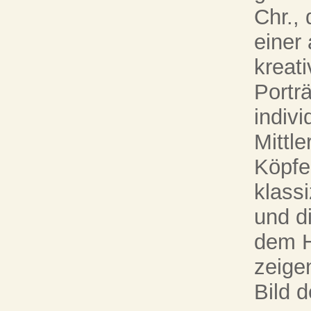
Chr., 
einer
kreati
Portr
indiv
Mittl
Köpfe
klass
und d
dem H
zeige
Bild 