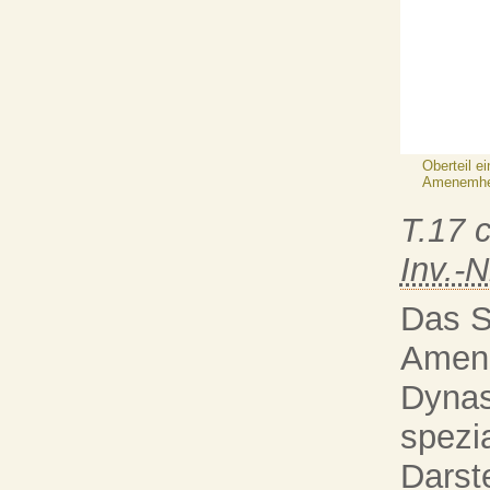
Oberteil e
Amenemhet
T.17 
Inv.-N
Das S
Amene
Dynas
spezia
Darst