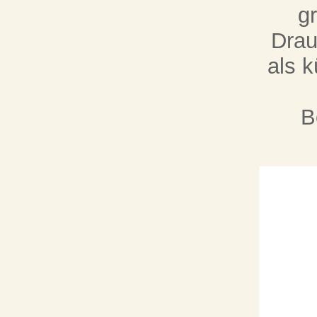
g
Drau
als 
B