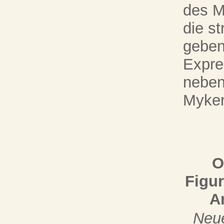
des M
die s
geben
Expres
neben
Myker
O
Figu
A
Neue