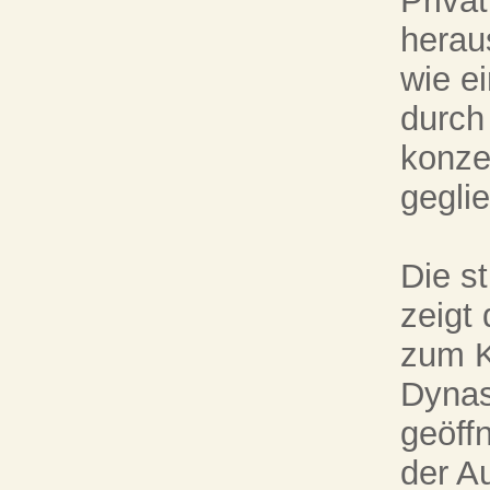
Priva
herau
wie e
durch
konze
geglie
Die s
zeigt
zum K
Dynas
geöffn
der A