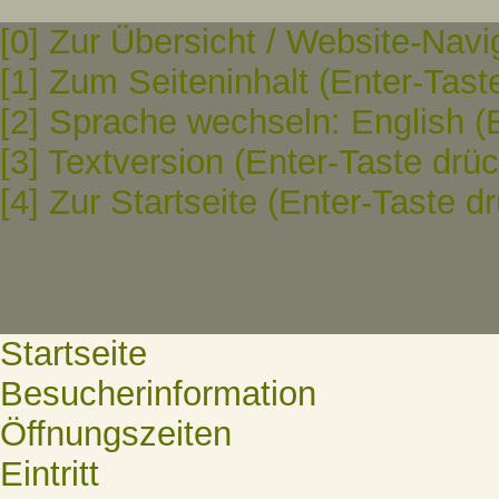
[0] Zur Übersicht / Website-Navi
[1] Zum Seiteninhalt (Enter-Tast
[2] Sprache wechseln: English (
[3] Textversion (Enter-Taste drü
[4] Zur Startseite (Enter-Taste d
Startseite
Besucherinformation
Öffnungszeiten
Eintritt