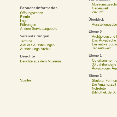
Museumsgeschi
Besucherinformation
Gegenwart
Zukunft
Öffnungszeiten
Eintritt
Überblick
Lage
Ausstellungspla
Führungen
Andere Serviceangebote
Ebene 0
Veranstaltungen
Archäologische
Das Ägyptische N
Termine
Der antike Suda
Aktuelle Ausstellungen
Jenseitswelt
Ausstellungs-Archiv
Ebene 1
Berichte
Opferkammern un
Berichte aus dem Museum
30 Jahrhunderte
Ägyptologie, Äg
Ebene 2
Suche
Skulptur-Formen
Die Amarna-Zeit
Nofretete
Bibliothek der A