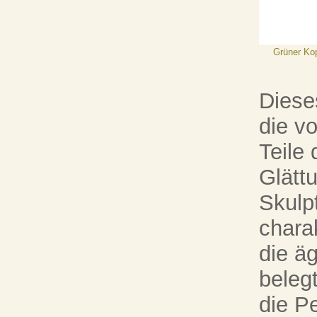
Grüner Ko
Diese
die v
Teile
Glättu
Skulp
charak
die ä
belegt
die P