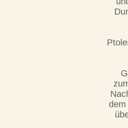
und
Dur
Ptol
G
zum
Nach
dem 
üb