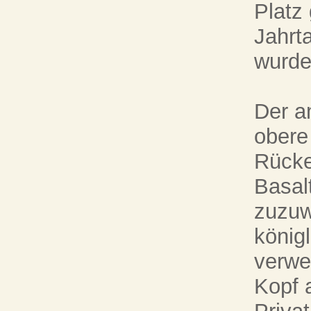
Platz
Jahrt
wurde
Der a
obere
Rücke
Basal
zuzuw
könig
verwe
Kopf 