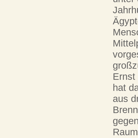
Jahrh
Ägypt
Mensc
Mitte
vorge
großz
Ernst
hat d
aus d
Brenn
gegenü
Raumm