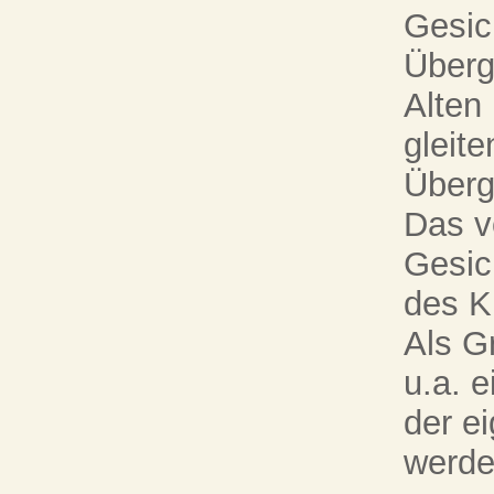
Gesic
Überg
Alten
gleit
Überg
Das v
Gesich
des K
Als G
u.a. 
der ei
werde