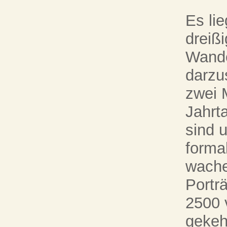
Es li
dreiß
Wande
darzu
zwei 
Jahrt
sind 
forma
wache
Portr
2500 v
gekeh