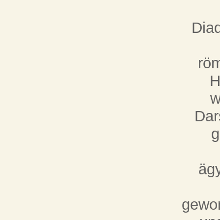
Diad
röm
H
w
Dar
g
ägy
gewon