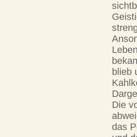
sicht
Geist
stren
Anson
Leben
bekan
blieb 
Kahlk
Darges
Die v
abwei
das Po