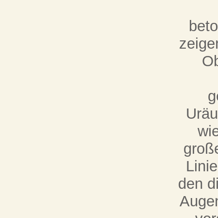
beto
zeige
Ob
g
Uräu
wie
groß
Lini
den d
Augen