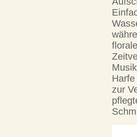
Aufsc
Einfa
Wasse
währe
flora
Zeitv
Musik
Harfe
zur V
pfleg
Schmu