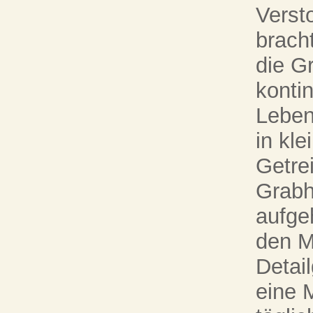
Verst
brach
die G
konti
Leben
in kl
Getre
Grabh
aufge
den Mo
Detail
eine 