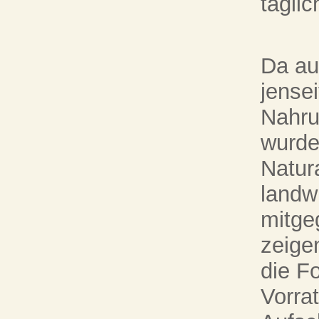
tägli
Da au
jense
Nahru
wurde
Natur
landw
mitge
zeigen
die F
Vorra