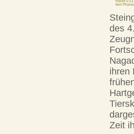
Raum 0.01:
den Phara
Stein
des 4
Zeugn
Fortsc
Nagad
ihren
frühe
Hartg
Tiers
darges
Zeit i