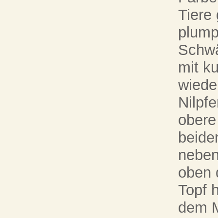
Tiere 
plump
Schwä
mit k
wiede
Nilpf
obere 
beide
neben
oben 
Topf 
dem M