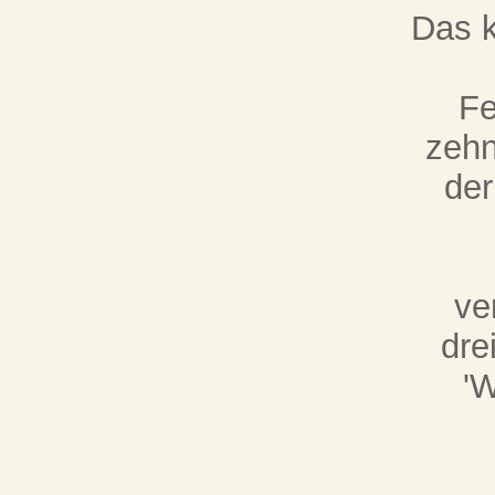
Das k
Fe
zehn
der
ve
dre
'W