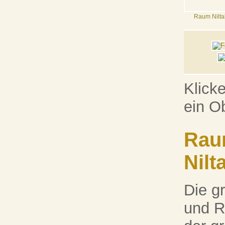
Raum Nilta
Klick
ein O
Rau
Nilta
Die g
und R