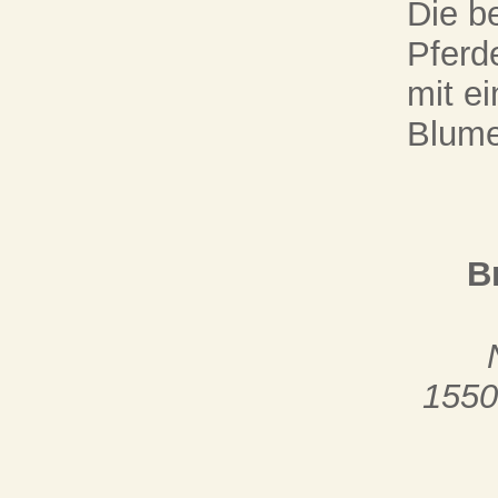
Die be
Pferd
mit e
Blume
B
1550