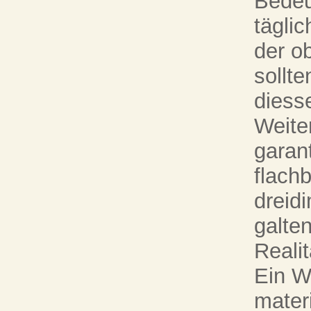
Bedeu
tägli
der o
sollt
diess
Weite
garan
flachb
dreid
galte
Realit
Ein W
mater