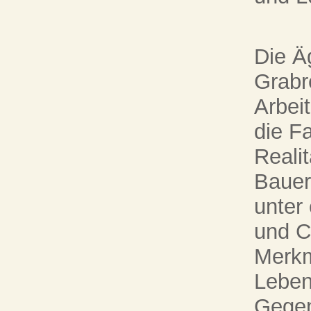
Die Äg
Grabre
Arbei
die F
Reali
Bauer
unter
und C
Merkm
Lebend
Gegen