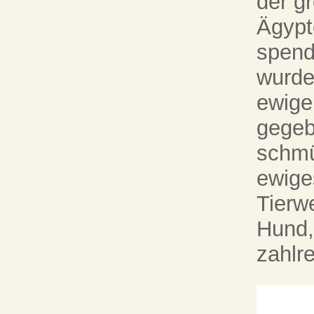
der g
Ägypt
spend
wurde
ewige
gegeb
schmü
ewiges
Tierwe
Hund,
zahlr