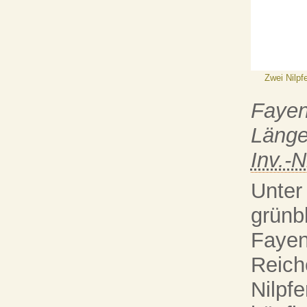
Zwei Nilpf
Faye
Länge
Inv.-N
Unter
grünb
Fayen
Reich
Nilpf