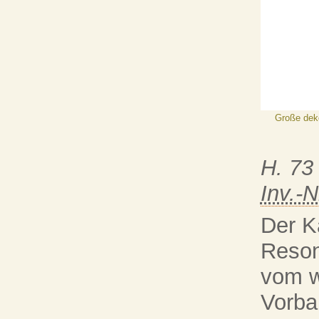
Große deko
H. 73
Inv.-N
Der K
Reson
vom w
Vorba