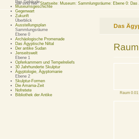
Das Gebäude
Sie sind hier:
Startseite
:
Museum: Sammlungsräume: Ebene 0: Das Äg
Museumsgeschichte
Gegenwart
Zukunft
Überblick
Das Ägyp
Ausstellungsplan
Sammlungsräume
Ebene 0
Archäologische Promenade
Das Ägyptische Niltal
Raum 
Der antike Sudan
Jenseitswelt
Ebene 1
Opferkammern und Tempelreliefs
30 Jahrhunderte Skulptur
Ägyptologie, Ägyptomanie
Ebene 2
Skulptur-Formen
Die Amarna-Zeit
Nofretete
Raum 0.01:
Bibliothek der Antike