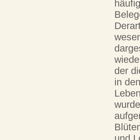
häufi
Beleg
Derart
wesen
darge
wiede
der d
in de
Leben
wurde
aufgem
Blüte
und L