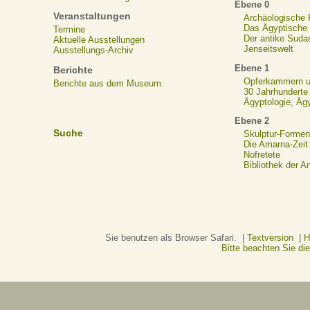
Ebene 0
Veranstaltungen
Archäologische
Das Ägyptische N
Termine
Der antike Suda
Aktuelle Ausstellungen
Jenseitswelt
Ausstellungs-Archiv
Ebene 1
Berichte
Opferkammern un
Berichte aus dem Museum
30 Jahrhunderte
Ägyptologie, Äg
Ebene 2
Suche
Skulptur-Formen
Die Amarna-Zeit
Nofretete
Bibliothek der A
Sie benutzen als Browser Safari. |
Textversion
|
H
Bitte beachten Sie d