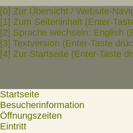
[0] Zur Übersicht / Website-Navi
[1] Zum Seiteninhalt (Enter-Tast
[2] Sprache wechseln: English (
[3] Textversion (Enter-Taste drü
[4] Zur Startseite (Enter-Taste d
Startseite
Besucherinformation
Öffnungszeiten
Eintritt