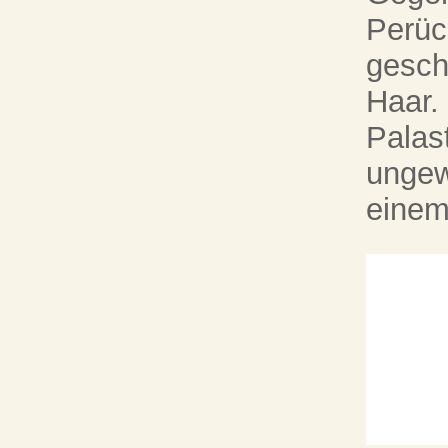
Perüc
gesch
Haar.
Palas
ungew
einem