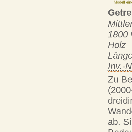
Modell ein
Getre
Mittl
1800 
Holz
Länge
Inv.-N
Zu Be
(2000
dreid
Wandd
ab. Si