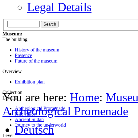
Legal Details
Museum:
The building
History of the museum
Presence
Future of the museum
Overview
Exhibition plan
Collection
You are here:
Home
:
Museum
Level 0
Archeological Promenade
Archeological Promenade
Nile valley
Ancient Sudan
Journey to the underworld
Deutsch
Level 1