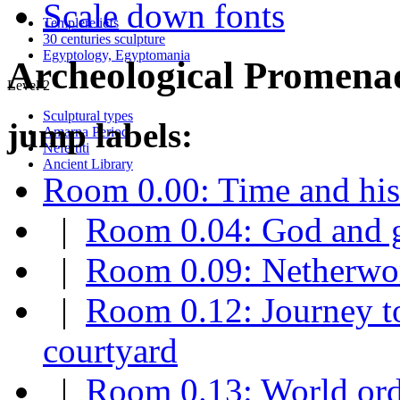
Scale down fonts
Templereliefs
30 centuries sculpture
Egyptology, Egyptomania
Archeological Promena
Level 2
Sculptural types
jump labels:
Amarna Period
Nefertiti
Ancient Library
Room 0.00: Time and his
|
Room 0.04: God and 
|
Room 0.09: Netherwor
|
Room 0.12: Journey t
courtyard
|
Room 0.13: World ord