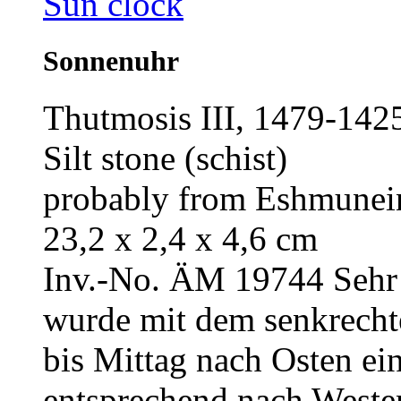
Sun clock
Sonnenuhr
Thutmosis III, 1479-14
Silt stone (schist)
probably from Eshmunei
23,2 x 2,4 x 4,6 cm
Inv.-No. ÄM 19744
Sehr
wurde mit dem senkrecht
bis Mittag nach Osten ei
entsprechend nach Westen