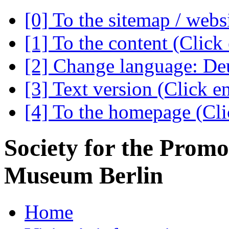
[0] To the sitemap / webs
[1] To the content (Click 
[2] Change language: Deu
[3] Text version (Click en
[4] To the homepage (Clic
Society for the Promo
Museum Berlin
Home