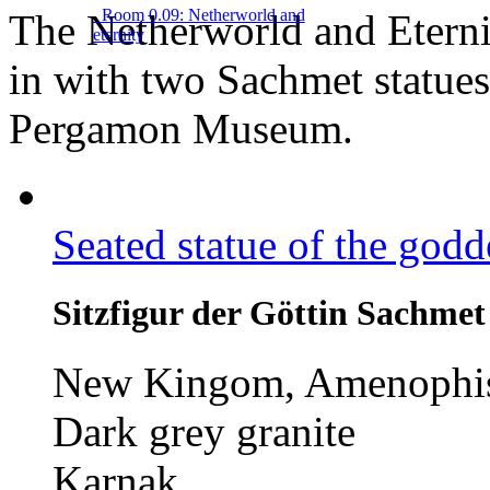
Room 0.09: Netherworld and
The Netherworld and Eterni
eternity
in with two Sachmet statues 
Pergamon Museum.
Seated statue of the god
Sitzfigur der Göttin Sachmet
New Kingom, Amenophis 
Dark grey granite
Karnak