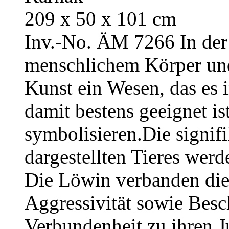
209 x 50 x 101 cm
Inv.-No. ÄM 7266
In de
menschlichem Körper und 
Kunst ein Wesen, das es i
damit bestens geeignet is
symbolisieren.Die signif
dargestellten Tieres werd
Die Löwin verbanden die
Aggressivität sowie Besc
Verbundenheit zu ihren J