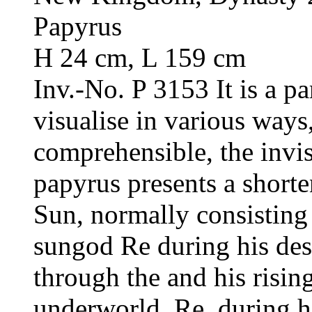
Papyrus
H 24 cm, L 159 cm
Inv.-No. P 3153
It is a p
visualise in various way
comprehensible, the invis
papyrus presents a shorte
Sun, normally consisting
sungod Re during his desc
through the and his risin
underworld. Re, during hi