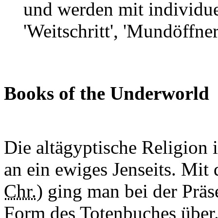
und werden mit individu
'Weitschritt', 'Mundöffner
Books of the Underworld
Die altägyptische Religion 
an ein ewiges Jenseits. M
Chr.)
ging man bei der Präse
Form des Totenbuches über.