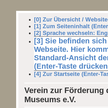
[0] Zur Übersicht / Websit
[1] Zum Seiteninhalt (Ente
[2] Sprache wechseln: Engl
[3] Sie befinden sich
Webseite. Hier komm
Standard-Ansicht der
(Enter-Taste drücken
[4] Zur Startseite (Enter-Ta
Verein zur Förderung
Museums e.V.