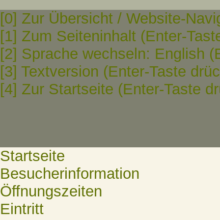
[0] Zur Übersicht / Website-Navi
[1] Zum Seiteninhalt (Enter-Tast
[2] Sprache wechseln: English (
[3] Textversion (Enter-Taste drü
[4] Zur Startseite (Enter-Taste d
Startseite
Besucherinformation
Öffnungszeiten
Eintritt