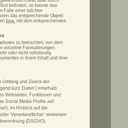
ungekennzeichnete, aber durch
Text befinden, so konnte das
Im Falle einer solchen
toren das entsprechende Objekt
nen
bzw.
mit dem entsprechenden
es
ngebotes zu betrachten, von dem
der einzelne Formulierungen
ehr oder nicht vollständig
kumentes in ihrem Inhalt und ihrer
den Umfang und Zweck der
end kurz 'Daten') innerhalb
en Webseiten, Funktionen und
r Social Media Profile auf
'). Im Hinblick auf die
 oder 'Verantwortlicher' verweisen
rundverordnung (DSGVO).