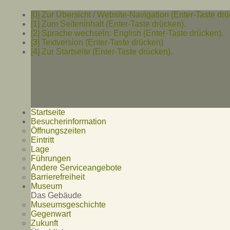
[0] Zur Übersicht / Website-Navigation (Enter-Taste drü
[1] Zum Seiteninhalt (Enter-Taste drücken).
[2] Sprache wechseln: English (Enter-Taste drücken).
[3] Textversion (Enter-Taste drücken)
[4] Zur Startseite (Enter-Taste drücken).
Startseite
Besucherinformation
Öffnungszeiten
Eintritt
Lage
Führungen
Andere Serviceangebote
Barrierefreiheit
Museum
Das Gebäude
Museumsgeschichte
Gegenwart
Zukunft