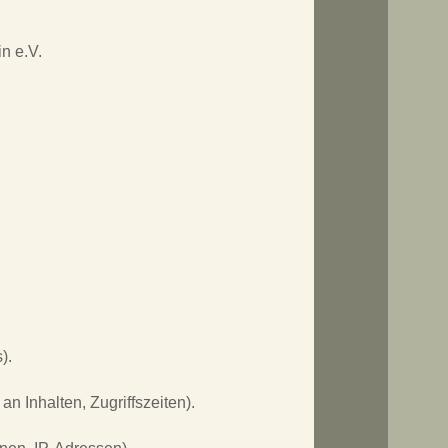
n e.V.
).
an Inhalten, Zugriffszeiten).