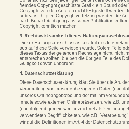
Sollte sich auf den jeweiligen Seiten dennoch eine 
fremdes Copyright geschützte Grafik, ein Sound oder 
Copyright von den Autoren nicht festgestellt werden. 
unbeabsichtigten Copyrightverletzung werden die Au
nach Benachrichtigung aus seiner Publikation entfer
Copyright kenntlich machen.
3. Rechtswirksamkeit dieses Haftungsausschluss
Dieser Haftungsausschluss ist als Teil des Interneta
aus auf diese Seite verwiesen wurde. Sofern Teile o
dieses Textes der geltenden Rechtslage nicht, nicht m
entsprechen sollten, bleiben die übrigen Teile des Do
Gültigkeit davon unberührt
4. Datenschutzerklärung
Diese Datenschutzerklärung klärt Sie über die Art, 
Verarbeitung von personenbezogenen Daten (nachfolg
unseres Onlineangebotes und der mit ihm verbunden
Inhalte sowie externen Onlinepräsenzen, wie
z.B.
unse
(nachfolgend gemeinsam bezeichnet als 'Onlineangebot
verwendeten Begrifflichkeiten, wie
z.B.
'Verarbeitung'
wir auf die Definitionen im Art. 4 der Datenschutzg