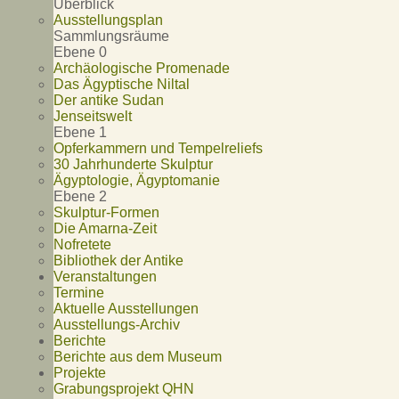
Überblick
Ausstellungsplan
Sammlungsräume
Ebene 0
Archäologische Promenade
Das Ägyptische Niltal
Der antike Sudan
Jenseitswelt
Ebene 1
Opferkammern und Tempelreliefs
30 Jahrhunderte Skulptur
Ägyptologie, Ägyptomanie
Ebene 2
Skulptur-Formen
Die Amarna-Zeit
Nofretete
Bibliothek der Antike
Veranstaltungen
Termine
Aktuelle Ausstellungen
Ausstellungs-Archiv
Berichte
Berichte aus dem Museum
Projekte
Grabungsprojekt QHN