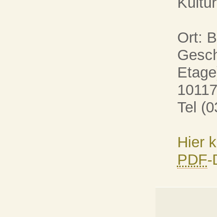
Kultur
Ort: 
Geschw
Etage
10117
Tel (
Hier 
PDF
-