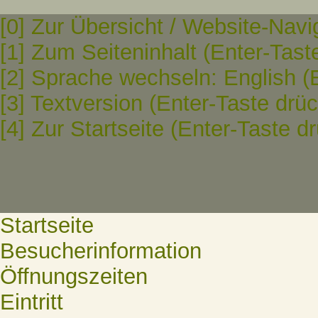
[0] Zur Übersicht / Website-Navi
[1] Zum Seiteninhalt (Enter-Tast
[2] Sprache wechseln: English (
[3] Textversion (Enter-Taste drü
[4] Zur Startseite (Enter-Taste d
Startseite
Besucherinformation
Öffnungszeiten
Eintritt