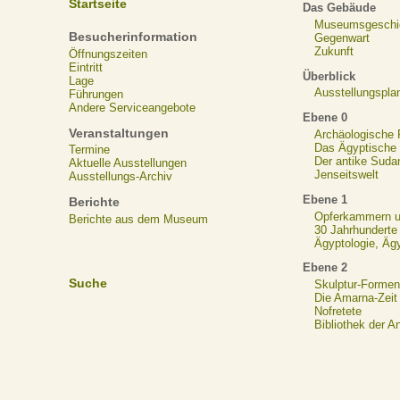
Startseite
Das Gebäude
Museumsgeschi
Besucherinformation
Gegenwart
Zukunft
Öffnungszeiten
Eintritt
Überblick
Lage
Ausstellungspla
Führungen
Andere Serviceangebote
Ebene 0
Veranstaltungen
Archäologische
Das Ägyptische N
Termine
Der antike Suda
Aktuelle Ausstellungen
Jenseitswelt
Ausstellungs-Archiv
Ebene 1
Berichte
Opferkammern un
Berichte aus dem Museum
30 Jahrhunderte
Ägyptologie, Äg
Ebene 2
Suche
Skulptur-Formen
Die Amarna-Zeit
Nofretete
Bibliothek der A