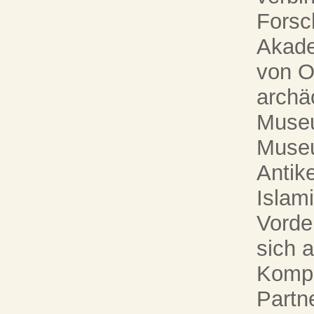
Forsc
Akade
von O
archä
Museu
Muse
Antik
Islam
Vorde
sich 
Kompe
Partn