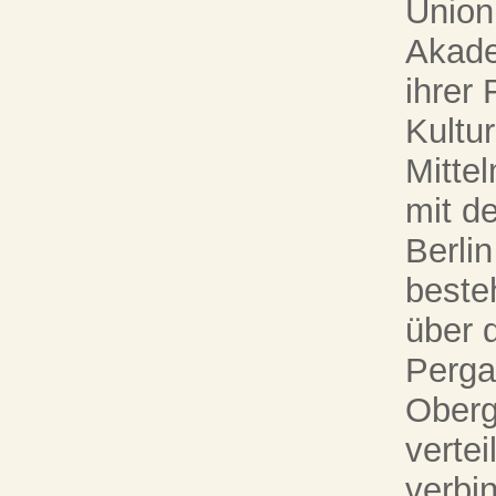
Unio
Akade
ihrer
Kultu
Mitte
mit d
Berlin
besteh
über 
Perg
Oberg
vertei
verbi