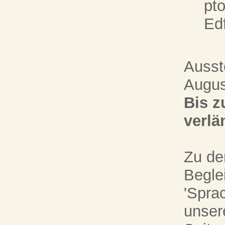
pt
Ed
Ausst
Augus
Bis z
verlä
Zu der
Begle
'Sprac
unser