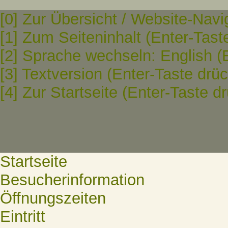
[0] Zur Übersicht / Website-Navi
[1] Zum Seiteninhalt (Enter-Tast
[2] Sprache wechseln: English (
[3] Textversion (Enter-Taste drü
[4] Zur Startseite (Enter-Taste d
Startseite
Besucherinformation
Öffnungszeiten
Eintritt