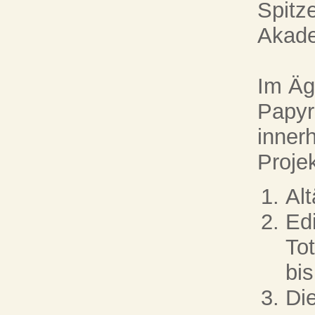
Spitz
Akade
Im Äg
Papy
inner
Projek
Al
Edi
To
bi
Die