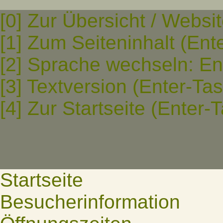
[0] Zur Übersicht / Websi
[1] Zum Seiteninhalt (Ent
[2] Sprache wechseln: En
[3] Textversion (Enter-Ta
[4] Zur Startseite (Enter-
Startseite
Besucherinformation