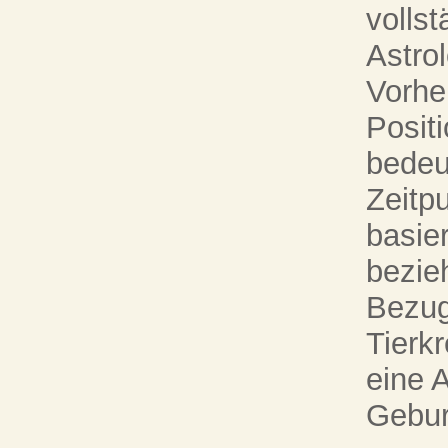
volls
Astro
Vorhe
Positi
bedeu
Zeitp
basie
bezie
Bezug
Tierkr
eine 
Gebur