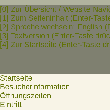
[0] Zur Übersicht / Website-Navi
[1] Zum Seiteninhalt (Enter-Tast
[2] Sprache wechseln: English (
[3] Textversion (Enter-Taste drü
[4] Zur Startseite (Enter-Taste d
Startseite
Besucherinformation
Öffnungszeiten
Eintritt