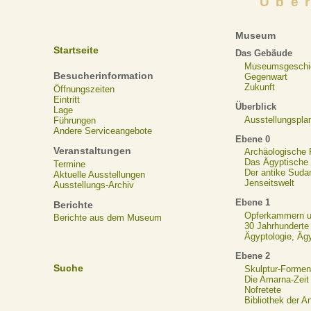
Übe
Museum
Startseite
Das Gebäude
Museumsgeschi
Besucherinformation
Gegenwart
Zukunft
Öffnungszeiten
Eintritt
Überblick
Lage
Ausstellungspla
Führungen
Andere Serviceangebote
Ebene 0
Veranstaltungen
Archäologische
Das Ägyptische N
Termine
Der antike Suda
Aktuelle Ausstellungen
Jenseitswelt
Ausstellungs-Archiv
Ebene 1
Berichte
Opferkammern un
Berichte aus dem Museum
30 Jahrhunderte
Ägyptologie, Äg
Ebene 2
Suche
Skulptur-Formen
Die Amarna-Zeit
Nofretete
Bibliothek der A