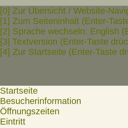
[0] Zur Übersicht / Website-Navi
[1] Zum Seiteninhalt (Enter-Tast
[2] Sprache wechseln: English (
[3] Textversion (Enter-Taste drü
[4] Zur Startseite (Enter-Taste d
Startseite
Besucherinformation
Öffnungszeiten
Eintritt