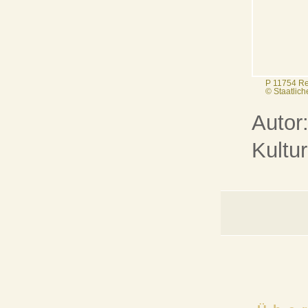
P 11754 Re
© Staatlic
Autor
Kultu