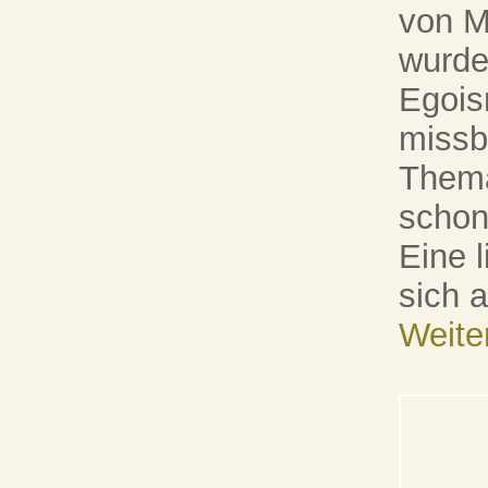
von M
wurde
Egois
missb
Thema
schon 
Eine l
sich a
Weite