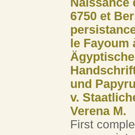
Naissance d
6750 et Ber
persistance
le Fayoum à
Ägyptische
Handschrif
und Papyru
v. Staatlic
Verena M.
First comple