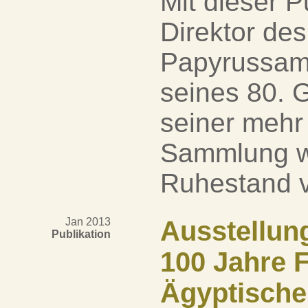
Mit dieser P
Direktor de
Papyrussamm
seines 80. 
seiner mehr 
Sammlung wu
Ruhestand v
Jan 2013
Ausstellun
Publikation
100 Jahre F
Ägyptisch