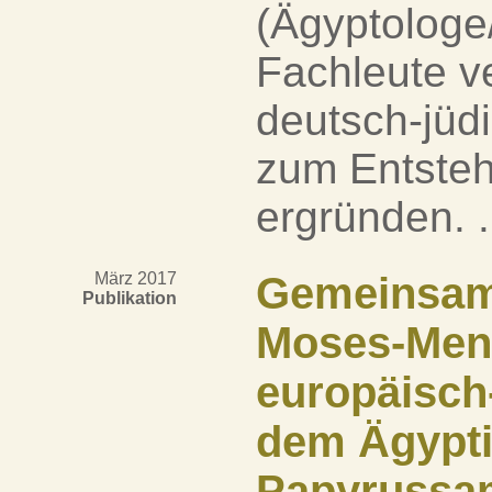
(Ägyptologe/
Fachleute v
deutsch-jüd
zum Entste
ergründen. .
März 2017
Gemeinsam
Publikation
Moses-Mend
europäisch
dem Ägypt
Papyrussam