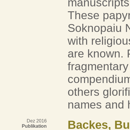
manuscripts
These papyri,
Soknopaiu N
with religiou
are known. 
fragmentary
compendium o
others glorif
names and h
Dez 2016
Backes, Bu
Publikation