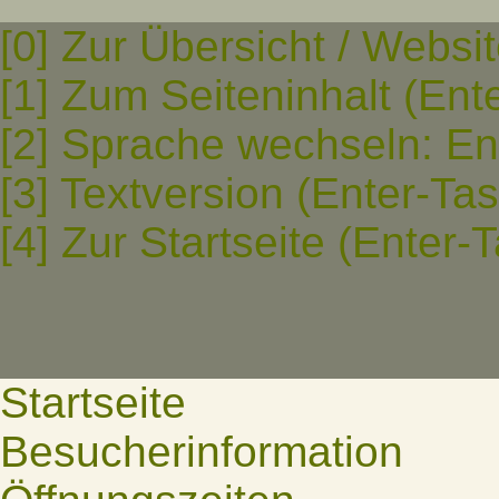
[0] Zur Übersicht / Websi
[1] Zum Seiteninhalt (Ent
[2] Sprache wechseln: En
[3] Textversion (Enter-Ta
[4] Zur Startseite (Enter-
Startseite
Besucherinformation