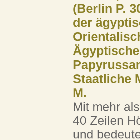
(Berlin P. 
der ägyptis
Orientalis
Ägyptisch
Papyrussam
Staatliche 
M.
Mit mehr al
40 Zeilen Hö
und bedeute