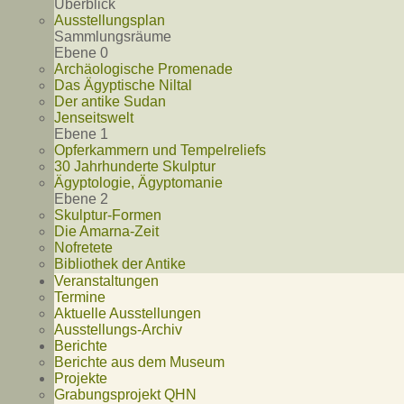
Überblick
Ausstellungsplan
Sammlungsräume
Ebene 0
Archäologische Promenade
Das Ägyptische Niltal
Der antike Sudan
Jenseitswelt
Ebene 1
Opferkammern und Tempelreliefs
30 Jahrhunderte Skulptur
Ägyptologie, Ägyptomanie
Ebene 2
Skulptur-Formen
Die Amarna-Zeit
Nofretete
Bibliothek der Antike
Veranstaltungen
Termine
Aktuelle Ausstellungen
Ausstellungs-Archiv
Berichte
Berichte aus dem Museum
Projekte
Grabungsprojekt QHN