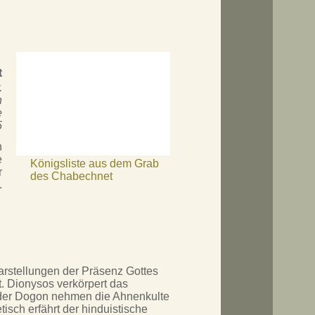
t
.
n
e
5
n
e
Königsliste aus dem Grab
r
des Chabechnet
.
arstellungen der Präsenz Gottes
. Dionysos verkörpert das
ur der Dogon nehmen die Ahnenkulte
isch erfährt der hinduistische