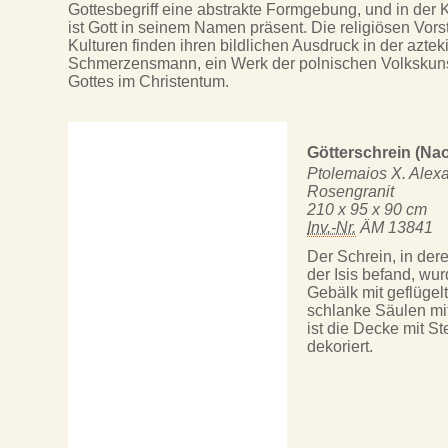
Gottesbegriff eine abstrakte Formgebung, und in der
ist Gott in seinem Namen präsent. Die religiösen Vor
Kulturen finden ihren bildlichen Ausdruck in der azt
Schmerzensmann, ein Werk der polnischen Volkskuns
Gottes im Christentum.
Götterschrein (Na
Ptolemaios X. Alexa
Rosengranit
210 x 95 x 90 cm
Inv.-Nr.
ÄM 13841
Der Schrein, in der
der Isis befand, wu
Gebälk mit geflüge
schlanke Säulen mit
ist die Decke mit S
dekoriert.