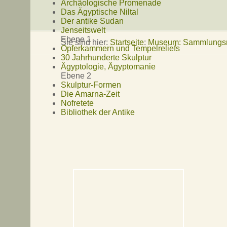
Archäologische Promenade
Das Ägyptische Niltal
Der antike Sudan
Jenseitswelt
Ebene 1
Sie sind hier:
Startseite
:
Museum: Sammlungsr
Opferkammern und Tempelreliefs
30 Jahrhunderte Skulptur
Ägyptologie, Ägyptomanie
Ebene 2
Skulptur-Formen
Die Amarna-Zeit
Nofretete
Bibliothek der Antike