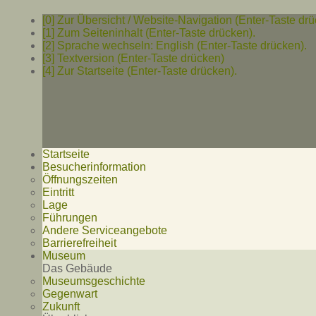
[0] Zur Übersicht / Website-Navigation (Enter-Taste drü
[1] Zum Seiteninhalt (Enter-Taste drücken).
[2] Sprache wechseln: English (Enter-Taste drücken).
[3] Textversion (Enter-Taste drücken)
[4] Zur Startseite (Enter-Taste drücken).
Startseite
Besucherinformation
Öffnungszeiten
Eintritt
Lage
Führungen
Andere Serviceangebote
Barrierefreiheit
Museum
Das Gebäude
Museumsgeschichte
Gegenwart
Zukunft