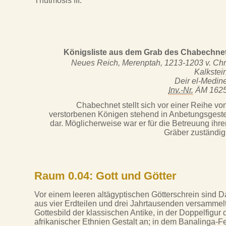
Thutmosis III.
Königsliste aus dem Grab des Chabechne
Neues Reich, Merenptah, 1213-1203 v. Chr
Kalkstei
Deir el-Medin
Inv.-Nr.
ÄM 162
Chabechnet stellt sich vor einer Reihe vo
verstorbenen Königen stehend in Anbetungsgest
dar. Möglicherweise war er für die Betreuung ihre
Gräber zuständig
Raum 0.04: Gott und Götter
Vor einem leeren altägyptischen Götterschrein sind D
aus vier Erdteilen und drei Jahrtausenden versammelt
Gottesbild der klassischen Antike, in der Doppelfig
afrikanischer Ethnien Gestalt an; in dem Banalinga-Fet