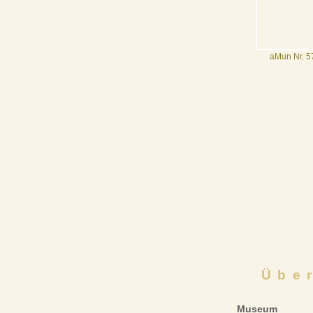
aMun Nr. 57
Übe
Museum