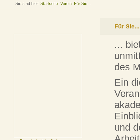
Sie sind hier:
Startseite
:
Verein: Für Sie...
Für Sie...
... bi
unmit
des 
Ein d
Veran
akade
Einbl
und d
Arbei