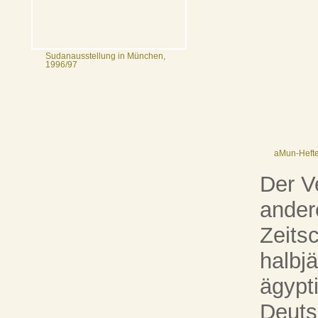
Sudanausstellung in München,
1996/97
aMun-Heft
Der V
ander
Zeitsc
halbj
ägypt
Deuts