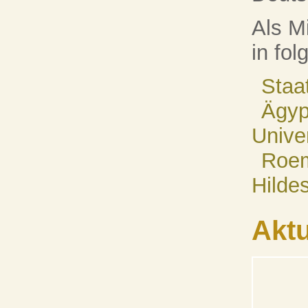
Als M
in fol
Staa
Ägyp
Univer
Roem
Hilde
Aktu