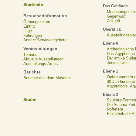
Startseite
Das Gebäude
Museumsgeschi
Besucherinformation
Gegenwart
Zukunft
Öffnungszeiten
Eintritt
Überblick
Lage
Ausstellungspla
Führungen
Andere Serviceangebote
Ebene 0
Veranstaltungen
Archäologische
Das Ägyptische N
Termine
Der antike Suda
Aktuelle Ausstellungen
Jenseitswelt
Ausstellungs-Archiv
Ebene 1
Berichte
Opferkammern un
Berichte aus dem Museum
30 Jahrhunderte
Ägyptologie, Äg
Ebene 2
Suche
Skulptur-Formen
Die Amarna-Zeit
Nofretete
Bibliothek der A