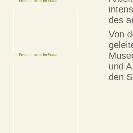
Freundeskreis im Sudan
inten
des an
Von d
gelei
Musee
Freundeskreis im Sudan
und A
den S