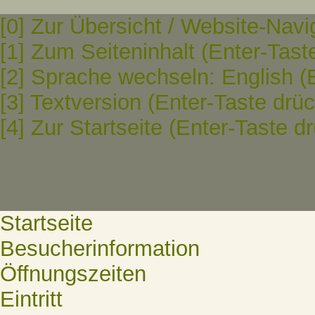
[0] Zur Übersicht / Website-Navi
[1] Zum Seiteninhalt (Enter-Tast
[2] Sprache wechseln: English (
[3] Textversion (Enter-Taste drü
[4] Zur Startseite (Enter-Taste d
Startseite
Besucherinformation
Öffnungszeiten
Eintritt