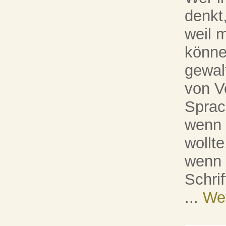
denkt,
weil 
können
gewal
von V
Sprac
wenn 
wollt
wenn 
Schri
...
Wei