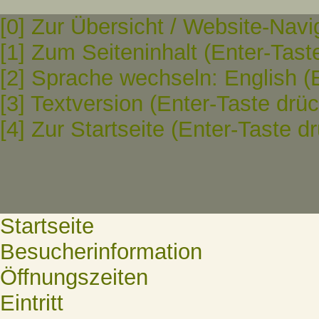
[0] Zur Übersicht / Website-Navi
[1] Zum Seiteninhalt (Enter-Tast
[2] Sprache wechseln: English (
[3] Textversion (Enter-Taste drü
[4] Zur Startseite (Enter-Taste d
Startseite
Besucherinformation
Öffnungszeiten
Eintritt