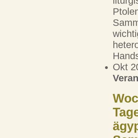
liturg
Ptole
Samml
wichti
heter
Handsc
Okt 2
Veran
Woc
Tag
ägy