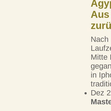
Ägy
Aus
zur
Nach 
Laufze
Mitte
gegan
in Ip
tradit
Dez 
Maste