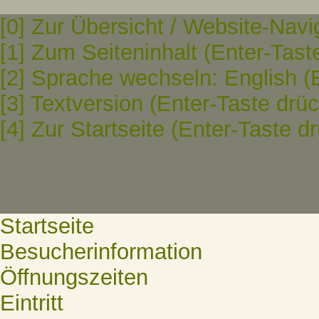
[0] Zur Übersicht / Website-Navi
[1] Zum Seiteninhalt (Enter-Tast
[2] Sprache wechseln: English (
[3] Textversion (Enter-Taste drü
[4] Zur Startseite (Enter-Taste d
Startseite
Besucherinformation
Öffnungszeiten
Eintritt