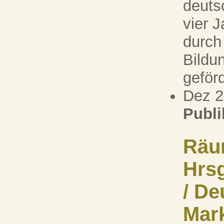
deuts
vier J
durch
Bildu
geförd
Dez 
Publi
Räum
Hrsg
/ De
Mark