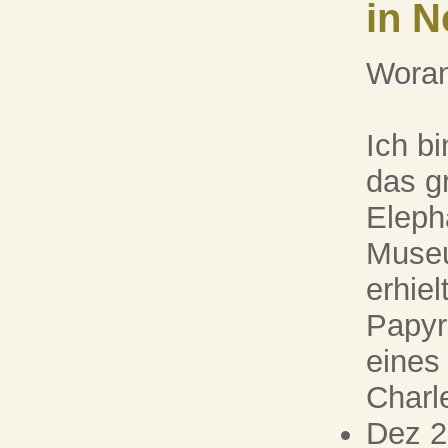
in N
Woran
Ich b
das g
Eleph
Museu
erhie
Papyr
eines
Charle
Dez 