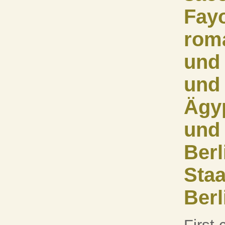
Fay
roma
und 
und 
Ägy
und
Berl
Staa
Berl