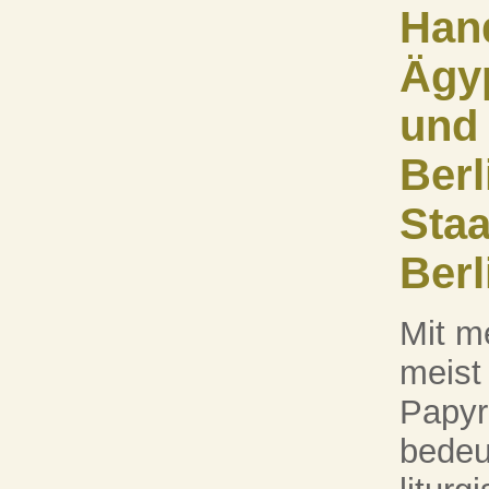
Hand
Ägy
und
Berl
Staa
Berl
Mit m
meist
Papyr
bedeu