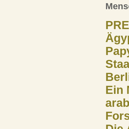
Mens
PRE
Ägy
Pap
Staa
Berl
Ein 
ara
For
Die