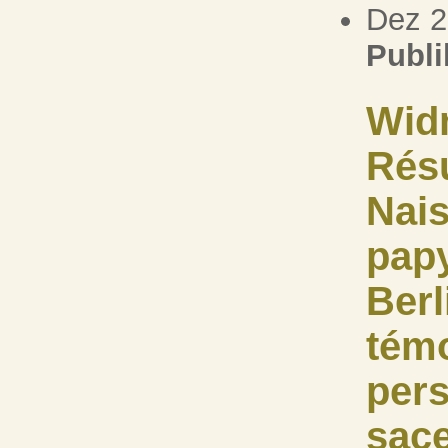
Dez 
Publi
Widm
Résu
Nais
papy
Berl
témo
pers
sace