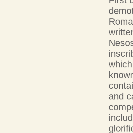
First 
demot
Roman
writte
Nesos
inscri
which 
known
conta
and c
compen
inclu
glorif