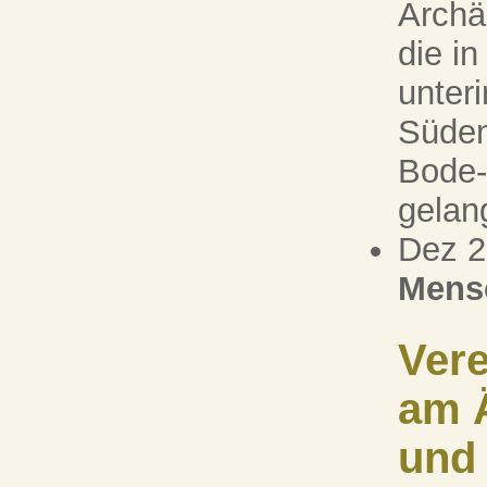
Archä
die i
unter
Süden
Bode-
gelan
Dez 
Mens
Vere
am 
und