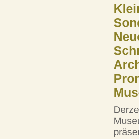
Klei
Son
Neu
Schn
Arc
Pro
Mus
Derze
Museu
präsen