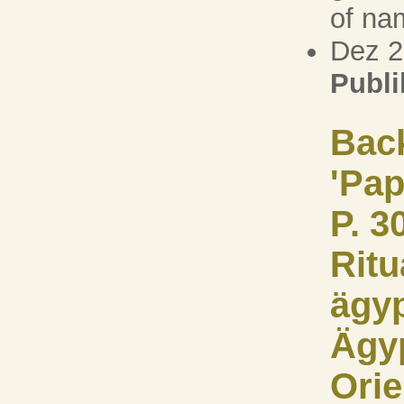
of na
Dez 
Publi
Back
'Pap
P. 3
Ritu
ägyp
Ägy
Orie