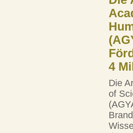
Aca
Hum
(AGY
Förd
4 Mi
Die A
of Sc
(AGYA
Brand
Wisse