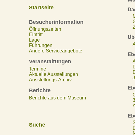
Startseite
Da
Besucherinformation
Z
Öffnungszeiten
Eintritt
Übe
Lage
A
Führungen
Andere Serviceangebote
Eb
Veranstaltungen
A
D
Termine
D
Aktuelle Ausstellungen
J
Ausstellungs-Archiv
Eb
Berichte
O
Berichte aus dem Museum
3
Ä
Eb
S
Suche
D
N