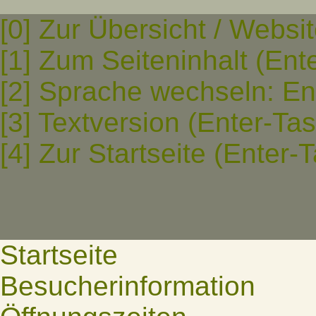
[0] Zur Übersicht / Websi
[1] Zum Seiteninhalt (Ent
[2] Sprache wechseln: En
[3] Textversion (Enter-Ta
[4] Zur Startseite (Enter-
Startseite
Besucherinformation