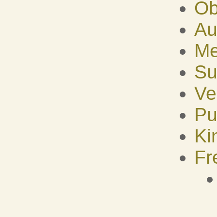
Ob
Au
Me
Su
Ve
Pu
Ki
Fr