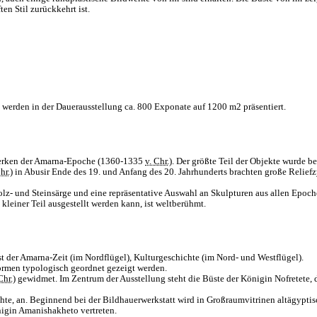
en Stil zurückkehrt ist.
rden in der Dauerausstellung ca. 800 Exponate auf 1200 m2 präsentiert.
werken der Amarna-Epoche (1360-1335
v. Chr.)
. Der größte Teil der Objekte wurde 
hr.)
in Abusir Ende des 19. und Anfang des 20. Jahrhunderts brachten große Relie
lz- und Steinsärge und eine repräsentative Auswahl an Skulpturen aus allen Epoch
einer Teil ausgestellt werden kann, ist weltberühmt.
st der Amarna-Zeit (im Nordflügel), Kulturgeschichte (im Nord- und Westflügel).
ormen typologisch geordnet gezeigt werden.
Chr.)
gewidmet. Im Zentrum der Ausstellung steht die Büste der Königin Nofretete, 
ichte, an. Beginnend bei der Bildhauerwerkstatt wird in Großraumvitrinen altägypti
nigin Amanishakheto vertreten.