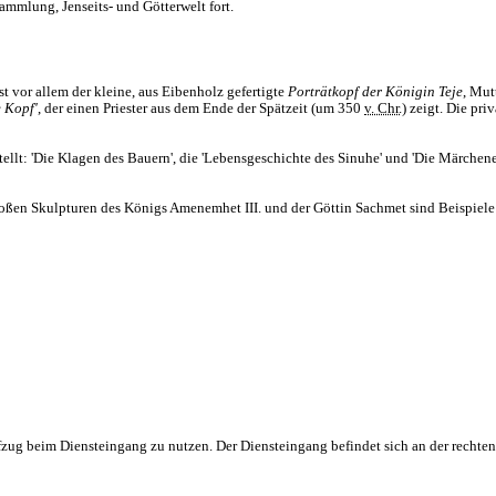
mmlung, Jenseits- und Götterwelt fort.
ist vor allem der kleine, aus Eibenholz gefertigte
Porträtkopf der Königin Teje
, Mut
e Kopf'
, der einen Priester aus dem Ende der Spätzeit (um 350
v. Chr.)
zeigt. Die pri
tellt: 'Die Klagen des Bauern', die 'Lebensgeschichte des Sinuhe' und 'Die Märch
roßen Skulpturen des Königs Amenemhet III. und der Göttin Sachmet sind Beispiele
zug beim Diensteingang zu nutzen. Der Diensteingang befindet sich an der rechten