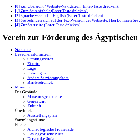
[0] Zur Übersicht / Website-Navigation (Enter-Taste drücken).
[1] Zum Seiteninhalt (Enter-Taste drücken).
[2] Sprache wechseln: English (Enter-Taste drücken).
[3] Sie befinden sich auf der Text-Version der Webseite. Hier kommen Sie 
[4] Zur Startseite (Enter-Taste drücken).
Verein zur Förderung des Ägyptischen
Startseite
Besucherinformation
Öffnungszeiten
Eintritt
Lage
Führungen
Andere Serviceangebote
Barrierefreiheit
Museum
Das Gebäude
Museumsgeschichte
Gegenwart
Zukunft
Überblick
Ausstellungsplan
Sammlungsräume
Ebene 0
Archäologische Promenade
Das Ägyptische Niltal
Der antike Sudan