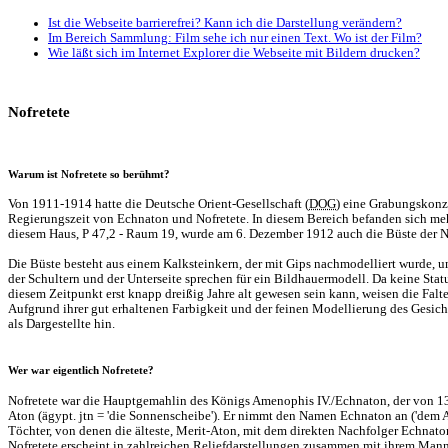
Ist die Webseite barrierefrei? Kann ich die Darstellung verändern?
Im Bereich Sammlung: Film sehe ich nur einen Text. Wo ist der Film?
Wie läßt sich im Internet Explorer die Webseite mit Bildern drucken?
Nofretete
Warum ist Nofretete so berühmt?
Von 1911-1914 hatte die Deutsche Orient-Gesellschaft (
DOG
) eine Grabungskonz
Regierungszeit von Echnaton und Nofretete. In diesem Bereich befanden sich mehr
diesem Haus, P 47,2 - Raum 19, wurde am 6. Dezember 1912 auch die Büste der N
Die Büste besteht aus einem Kalksteinkern, der mit Gips nachmodelliert wurde, um
der Schultern und der Unterseite sprechen für ein Bildhauermodell. Da keine Stat
diesem Zeitpunkt erst knapp dreißig Jahre alt gewesen sein kann, weisen die Fa
Aufgrund ihrer gut erhaltenen Farbigkeit und der feinen Modellierung des Gesich
als Dargestellte hin.
Wer war eigentlich Nofretete?
Nofretete war die Hauptgemahlin des Königs Amenophis IV./Echnaton, der von 135
Aton (ägypt. jtn = 'die Sonnenscheibe'). Er nimmt den Namen Echnaton an ('dem At
Töchter, von denen die älteste, Merit-Aton, mit dem direkten Nachfolger Echnaton
Nofretete erscheint in zahlreichen Reliefdarstellungen zusammen mit ihrem Mann, a