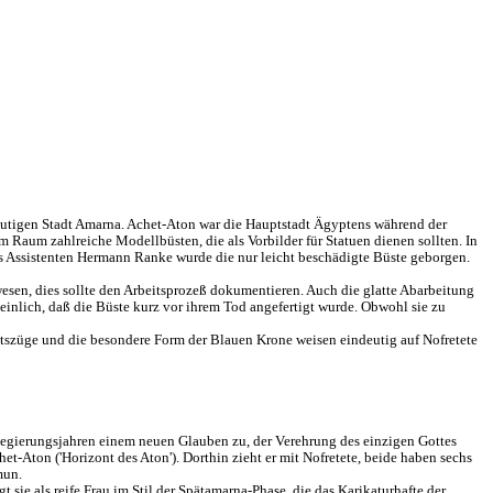
heutigen Stadt Amarna. Achet-Aton war die Hauptstadt Ägyptens während der
 Raum zahlreiche Modellbüsten, die als Vorbilder für Statuen dienen sollten. In
s Assistenten Hermann Ranke wurde die nur leicht beschädigte Büste geborgen.
wesen, dies sollte den Arbeitsprozeß dokumentieren. Auch die glatte Abarbeitung
heinlich, daß die Büste kurz vor ihrem Tod angefertigt wurde. Obwohl sie zu
chtszüge und die besondere Form der Blauen Krone weisen eindeutig auf Nofretete
Regierungsjahren einem neuen Glauben zu, der Verehrung des einzigen Gottes
t-Aton ('Horizont des Aton'). Dorthin zieht er mit Nofretete, beide haben sechs
mun.
sie als reife Frau im Stil der Spätamarna-Phase, die das Karikaturhafte der