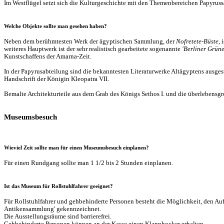
Im Westflügel setzt sich die Kulturgeschichte mit den Themenbereichen Papyrussa
Welche Objekte sollte man gesehen haben?
Neben dem berühmtesten Werk der ägyptischen Sammlung, der
Nofretete-Büste
, 
weiteres Hauptwerk ist der sehr realistisch gearbeitete sogenannte
'Berliner Grün
Kunstschaffens der Amarna-Zeit.
In der Papyrusabteilung sind die bekanntesten Literaturwerke Altägyptens ausges
Handschrift der Königin Kleopatra VII.
Bemalte Architekturteile aus dem Grab des Königs Sethos I. und die überlebensg
Museumsbesuch
Wieviel Zeit sollte man für einen Museumsbesuch einplanen?
Für einen Rundgang sollte man 1 1/2 bis 2 Stunden einplanen.
Ist das Museum für Rollstuhlfahrer geeignet?
Für Rollstuhlfahrer und gehbehinderte Personen besteht die Möglichkeit, den Auf
Antikensammlung' gekennzeichnet.
Die Ausstellungsräume sind barrierefrei.
Gehbehinderte Personen können an der Kasse einen Klapphocker erhalten.