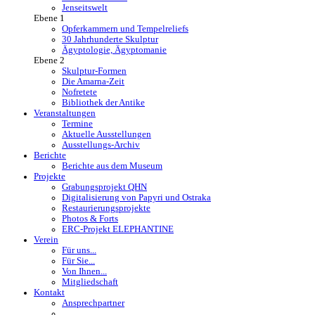
Jenseitswelt
Ebene 1
Opferkammern und Tempelreliefs
30 Jahrhunderte Skulptur
Ägyptologie, Ägyptomanie
Ebene 2
Skulptur-Formen
Die Amarna-Zeit
Nofretete
Bibliothek der Antike
Veranstaltungen
Termine
Aktuelle Ausstellungen
Ausstellungs-Archiv
Berichte
Berichte aus dem Museum
Projekte
Grabungsprojekt QHN
Digitalisierung von Papyri und Ostraka
Restaurierungsprojekte
Photos & Forts
ERC-Projekt ELEPHANTINE
Verein
Für uns...
Für Sie...
Von Ihnen...
Mitgliedschaft
Kontakt
Ansprechpartner