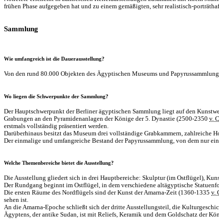
frühen Phase aufgegeben hat und zu einem gemäßigten, sehr realistisch-porträthaft
Sammlung
Wie umfangreich ist die Dauerausstellung?
Von den rund 80.000 Objekten des Ägyptischen Museums und Papyrussammlung we
Wo liegen die Schwerpunkte der Sammlung?
Der Hauptschwerpunkt der Berliner ägyptischen Sammlung liegt auf den Kunst
Grabungen an den Pyramidenanlagen der Könige der 5. Dynastie (2500-2350
v. C
erstmals vollständig präsentiert werden.
Darüberhinaus besitzt das Museum drei vollständige Grabkammern, zahlreiche Ho
Der einmalige und umfangreiche Bestand der Papyrussammlung, von dem nur ein kl
Welche Themenbereiche bietet die Ausstellung?
Die Ausstellung gliedert sich in drei Hauptbereiche: Skulptur (im Ostflügel), Kun
Der Rundgang beginnt im Ostflügel, in dem verschiedene altägyptische Statuenf
Die ersten Räume des Nordflügels sind der Kunst der Amarna-Zeit (1360-1335
v. 
sehen ist.
An die Amarna-Epoche schließt sich der dritte Ausstellungsteil, die Kulturgesch
Ägyptens, der antike Sudan, ist mit Reliefs, Keramik und dem Goldschatz der Kö