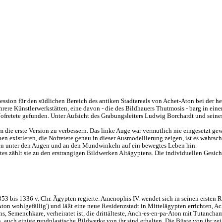
ession für den südlichen Bereich des antiken Stadtareals von Achet-Aton bei der 
ere Künstlerwerkstätten, eine davon - die des Bildhauers Thutmosis - barg in einem
ofretete gefunden. Unter Aufsicht des Grabungsleiters Ludwig Borchardt und seine
 die erste Version zu verbessern. Das linke Auge war vermutlich nie eingesetzt ge
uen existieren, die Nofretete genau in dieser Ausmodellierung zeigen, ist es wahrsc
lten unter den Augen und an den Mundwinkeln auf ein bewegtes Leben hin.
tes zählt sie zu den erstrangigen Bildwerken Altägyptens. Die individuellen Gesi
3 bis 1336 v. Chr. Ägypten regierte. Amenophis IV. wendet sich in seinen ersten 
on wohlgefällig') und läßt eine neue Residenzstadt in Mittelägypten errichten, Ache
s, Semenchkare, verheiratet ist, die drittälteste, Anch-es-en-pa-Aton mit Tutancha
uch einige rundplastische Bildwerke von ihr sind erhalten. Die Büste von ihr zeigt 